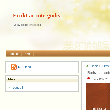
Frukt är inte godis
En ny bloggproffs-blogg!
Home
Om
Home
>
Okate
RSS
feed
Plankanutmani
Meta
mars 12th, 201
Logga in